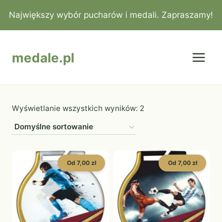
Przejdź
Największy wybór pucharów i medali. Zapraszamy!
do
treści
medale.pl
Wyświetlanie wszystkich wyników: 2
Od 7,00 zł
Od 7,00 zł