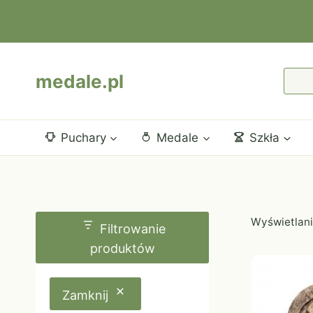
Przejdź
do
treści
medale.pl
Puchary
Medale
Szkła
Wyświetlani
Filtrowanie
produktów
Zamknij