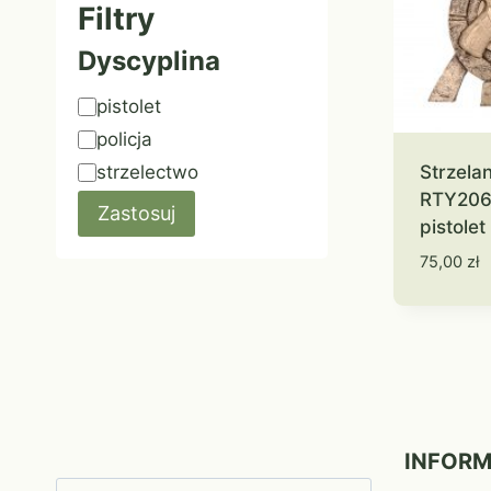
Filtry
Dyscyplina
Znacznik
pistolet
policja
Strzela
strzelectwo
RTY206
Zastosuj
pistolet
75,00
zł
INFOR