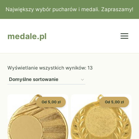
Przejdź
Największy wybór pucharów i medali. Zapraszamy!
do
treści
medale.pl
Wyświetlanie wszystkich wyników: 13
Od 5,00 zł
Od 5,00 zł