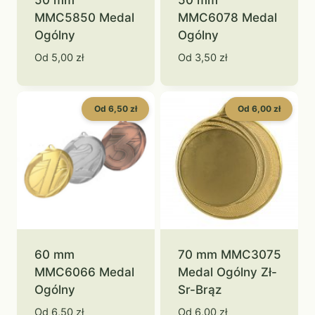
MMC5850 Medal
MMC6078 Medal
Ogólny
Ogólny
Od
5,00
zł
Od
3,50
zł
Od 6,50 zł
Od 6,00 zł
60 mm
70 mm MMC3075
MMC6066 Medal
Medal Ogólny Zł-
Ogólny
Sr-Brąz
Od
6,50
zł
Od
6,00
zł