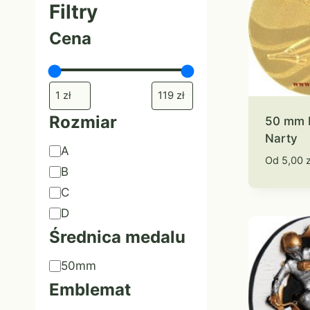
Filtry
Cena
Rozmiar
50 mm
Narty
Rozmiar
A
Od
5,00
z
B
C
D
Średnica medalu
Średnica
50mm
medalu
Emblemat