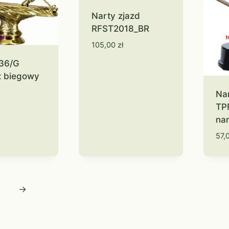
Narty zjazd
RFST2018_BR
105,00
zł
F36/G
z biegowy
Na
TP
na
57,
→