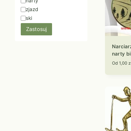
narty
zjazd
ski
Zastosuj
Narciar
narty b
Od
1,00
z