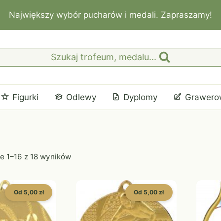
Największy wybór pucharów i medali. Zapraszamy!
Szukaj trofeum, medalu...
Figurki
Odlewy
Dyplomy
Grawero
e 1–16 z 18 wyników
Od 5,00 zł
Od 5,00 zł