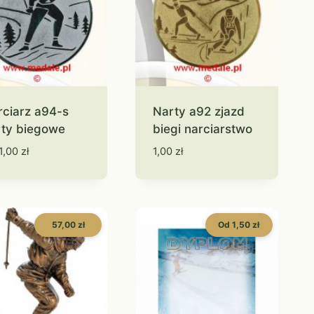
rciarz a94-s
Narty a92 zjazd
rty biegowe
biegi narciarstwo
1,00
zł
1,00
zł
57,00 zł
Od 1,50 zł