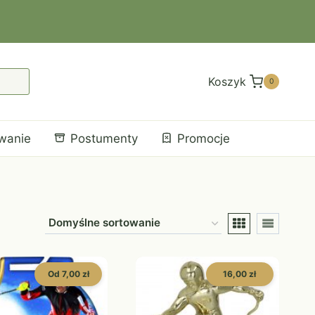
Koszyk
0
wanie
Postumenty
Promocje
Od 7,00 zł
16,00 zł