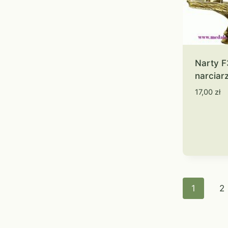
Narty 
narciar
17,00
zł
1
2