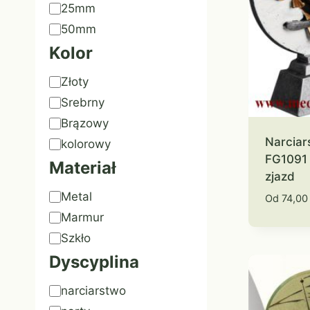
Emblemat
25mm
50mm
Kolor
Kolor
Złoty
Srebrny
Brązowy
Narciar
kolorowy
FG1091
Materiał
zjazd
Materiał
Metal
Od
74,0
Marmur
Szkło
Dyscyplina
Znacznik
narciarstwo