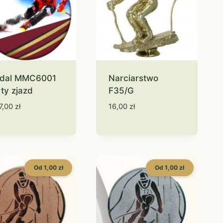
dal MMC6001
Narciarstwo
ty zjazd
F35/G
7,00
zł
16,00
zł
Od 1,00 zł
Od 1,00 zł