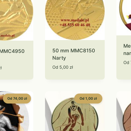
Me
50 mm MMC8150
 MMC4950
nar
Narty
Od
Od
5,00
zł
ł
Od 74,00 zł
Od 1,00 zł