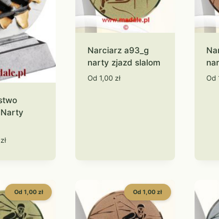
Narciarz a93_g
Na
narty zjazd slalom
nar
Od
1,00
zł
Od
stwo
 Narty
0
zł
Od 1,00 zł
Od 1,00 zł