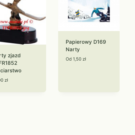
Papierowy D169
Narty
rty zjazd
Od
1,50
zł
FR1852
rciarstwo
00
zł