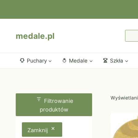
Przejdź
do
treści
medale.pl
Puchary
Medale
Szkła
Wyświetlani
Filtrowanie
produktów
Zamknij