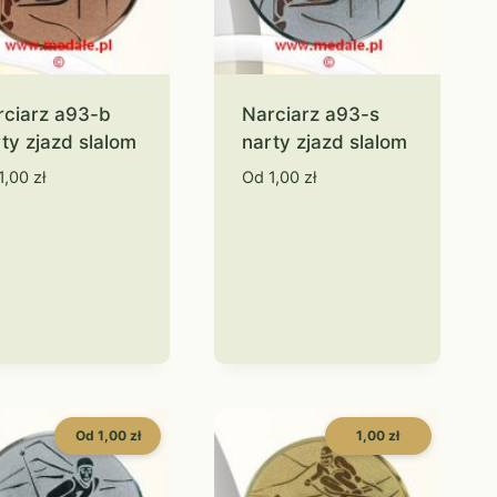
rciarz a93-b
Narciarz a93-s
ty zjazd slalom
narty zjazd slalom
1,00
zł
Od
1,00
zł
Od 1,00 zł
1,00 zł