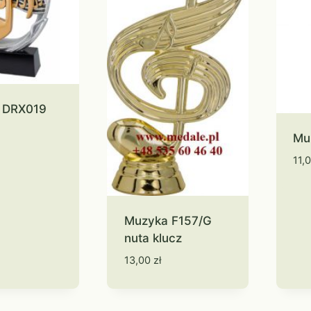
 DRX019
Mu
11,
Muzyka F157/G
nuta klucz
13,00
zł