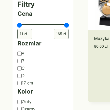
Filtry
Cena
Muzyka
Rozmiar
80,00
zł
Rozmiar
A
B
C
D
17 cm
Kolor
Kolor
Złoty
Czarny