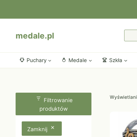
Przejdź
do
treści
medale.pl
Puchary
Medale
Szkła
Wyświetlani
Filtrowanie
produktów
Zamknij