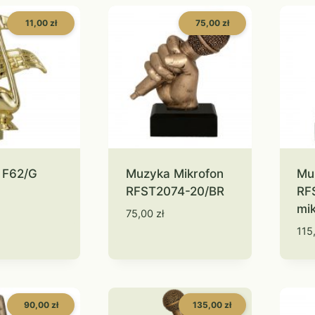
11,00 zł
75,00 zł
 F62/G
Muzyka Mikrofon
Mu
RFST2074-20/BR
RF
mi
75,00
zł
115
90,00 zł
135,00 zł