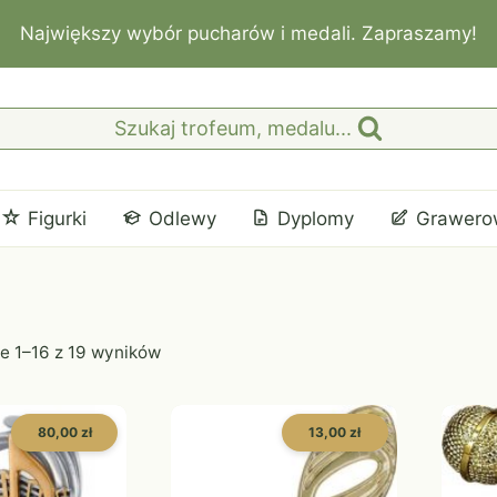
Największy wybór pucharów i medali. Zapraszamy!
Szukaj trofeum, medalu...
Figurki
Odlewy
Dyplomy
Grawero
e 1–16 z 19 wyników
80,00 zł
13,00 zł