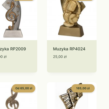
zyka RP2009
Muzyka RP4024
00
zł
25,00
zł
Od 65,00 zł
165,00 zł