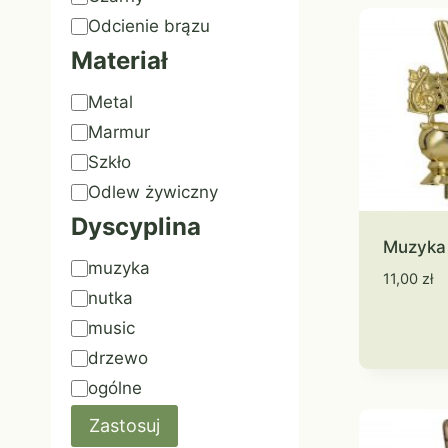
Odcienie brązu
Materiał
Materiał
Metal
Marmur
Szkło
Odlew żywiczny
Dyscyplina
Muzyka
Znacznik
muzyka
11,00
zł
nutka
music
drzewo
ogólne
Zastosuj