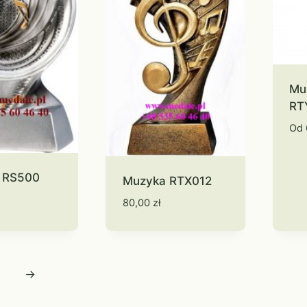
Mu
RT
Od
 RS500
Muzyka RTX012
80,00
zł
→