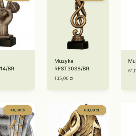
Muzyka
Mu
14/BR
RFST3038/BR
51,
135,00
zł
40,00 zł
80,00 zł