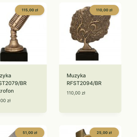
115,00 zł
110,00 zł
zyka
Muzyka
ST2079/BR
RFST2094/BR
krofon
110,00
zł
,00
zł
51,00 zł
25,00 zł