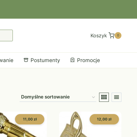
Koszyk
0
wanie
Postumenty
Promocje
11,00 zł
12,00 zł