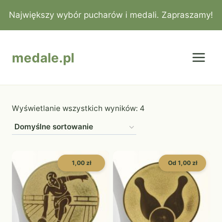
Przejdź
Największy wybór pucharów i medali. Zapraszamy!
do
treści
medale.pl
Wyświetlanie wszystkich wyników: 4
1,00 zł
Od 1,00 zł