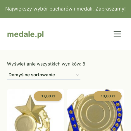
Przejdź
Największy wybór pucharów i medali. Zapraszamy!
do
treści
medale.pl
Wyświetlanie wszystkich wyników: 8
17,00 zł
13,00 zł