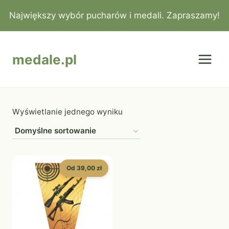
Przejdź
Największy wybór pucharów i medali. Zapraszamy!
do
treści
medale.pl
Wyświetlanie jednego wyniku
Od 39,00 zł