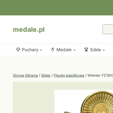
Przejdź
do
treści
medale.pl
Puchary
Medale
Szkła
Strona Główna
/
Sklep
/
Figurki plastikowe
/
Wieniec F218/