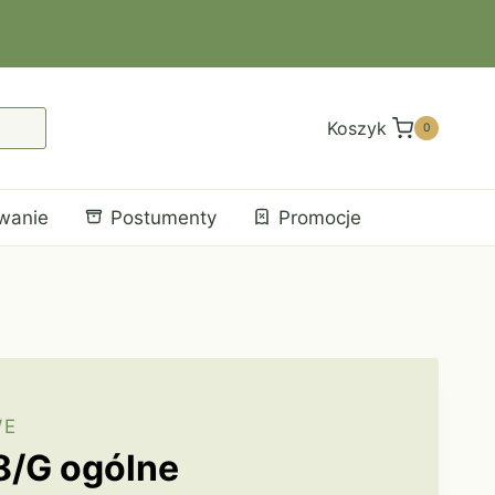
Koszyk
0
wanie
Postumenty
Promocje
WE
8/G ogólne