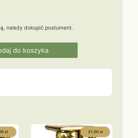
ą, należy dokupić postument.
odaj do koszyka
00 zł
21,00 zł