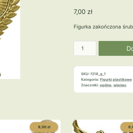
7,00
zł
Figurka zakończona śrub
ilość
D
Wieniec
F218/G
ogólne
SKU:
f218_g_1
Kategoria:
Figurki plastikowe
Znaczniki:
ogólne
,
wieniec
9,00 zł
9,