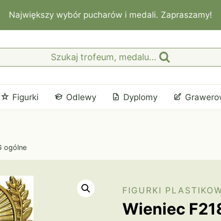
Największy wybór pucharów i medali. Zapraszamy!
Szukaj trofeum, medalu...
Figurki
Odlewy
Dyplomy
Grawero
G ogólne
FIGURKI PLASTIKO
Wieniec F21