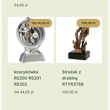
54,00
zł
Od 44,00 zł
105,00 zł
koszykówka
Strażak z
RS200 RS201
drabiną
RS202
RTYR3768
Od
44,00
zł
105,00
zł