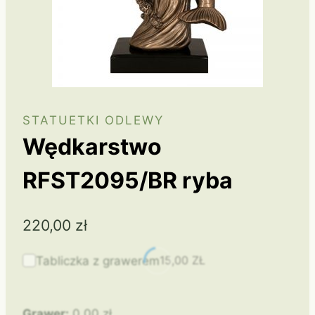
STATUETKI ODLEWY
Wędkarstwo
RFST2095/BR ryba
220,00
zł
15,00
ZŁ
Tabliczka z grawerem
Grawer:
0,00
zł