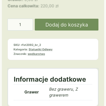
Cena całkowita:
220,00
zł
ilość
Dodaj do koszyka
Wędkarstwo
RFST2095/BR
ryba
SKU:
rfst2092_br_2
Kategoria:
Statuetki Odlewy
Znacznik:
wędkarstwo
Informacje dodatkowe
Bez graweru, Z
Grawer
grawerem