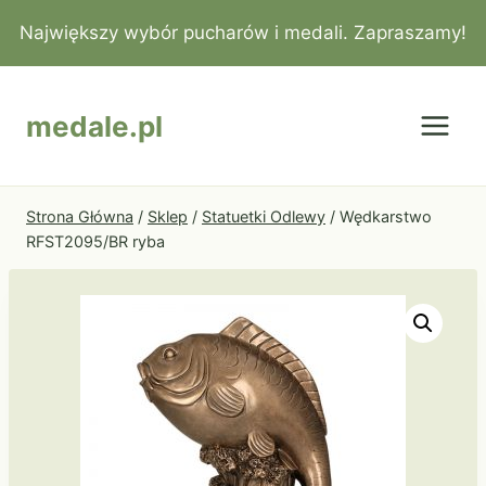
Przejdź
Największy wybór pucharów i medali. Zapraszamy!
do
treści
medale.pl
Strona Główna
/
Sklep
/
Statuetki Odlewy
/
Wędkarstwo
RFST2095/BR ryba