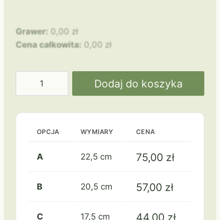
Grawer:
0,00
zł
Cena całkowita:
0,00
zł
ilość
Dodaj do koszyka
VL1
piłka
nożna
OPCJA
WYMIARY
CENA
75,00
zł
A
22,5 cm
57,00
zł
B
20,5 cm
44,00
zł
C
17,5 cm