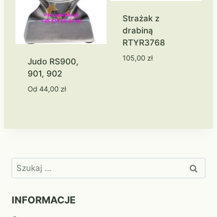
Strażak z
drabiną
RTYR3768
105,00
zł
Judo RS900,
901, 902
Od
44,00
zł
Szukaj:
INFORMACJE