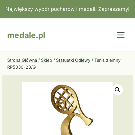
Przejdź
Największy wybór pucharów i medali. Zapraszamy!
do
treści
medale.pl
Strona Główna
/
Sklep
/
Statuetki Odlewy
/
Tenis ziemny
RP5030-23/G