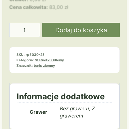
Cena całkowita:
83,00
zł
ilość
Dodaj do koszyka
Tenis
ziemny
RP5030-
SKU:
rp5030-23
23/G
Kategoria:
Statuetki Odlewy
Znacznik:
tenis ziemny
Informacje dodatkowe
Bez graweru, Z
Grawer
grawerem