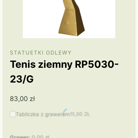
STATUETKI ODLEWY
Tenis ziemny RP5030-
23/G
83,00
zł
15,00
ZŁ
Tabliczka z grawerem
Grawer:
0,00
zł