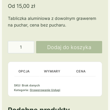
Od
15,00
zł
Tabliczka aluminiowa z dowolnym grawerem
na puchar, cena bez pucharu.
ilość
Dodaj do koszyka
Tabliczka
z
grawerem
na
OPCJA
WYMIARY
CENA
puchar
SKU:
Brak danych
Kategoria:
Grawerowanie Usługi