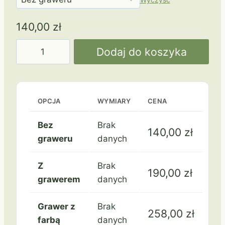
140,00
zł
ilość
Dodaj do koszyka
T027
OPCJA
WYMIARY
CENA
Bez
Brak
140,00
zł
graweru
danych
Z
Brak
190,00
zł
grawerem
danych
Grawer z
Brak
258,00
zł
farbą
danych