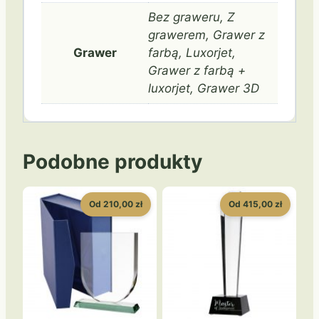
Bez graweru, Z
grawerem, Grawer z
Grawer
farbą, Luxorjet,
Grawer z farbą +
luxorjet, Grawer 3D
Podobne produkty
Od 210,00 zł
Od 415,00 zł