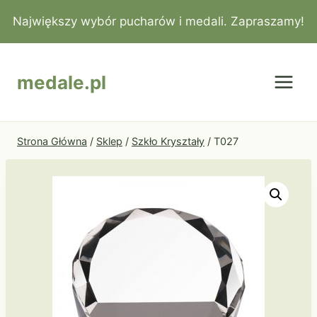
Przejdź
Największy wybór pucharów i medali. Zapraszamy!
do
treści
medale.pl
Strona Główna
/
Sklep
/
Szkło Kryształy
/
T027