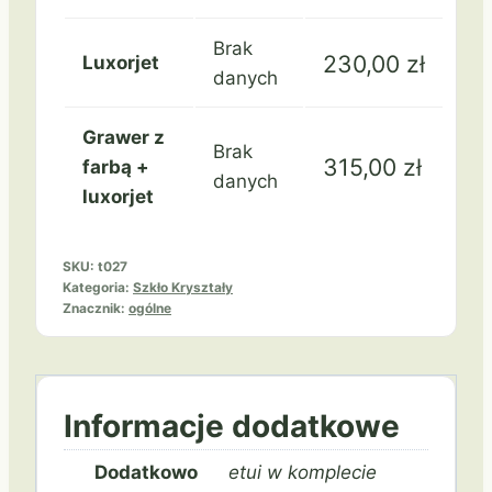
Brak
230,00
zł
Luxorjet
danych
Grawer z
Brak
315,00
zł
farbą +
danych
luxorjet
SKU:
t027
Kategoria:
Szkło Kryształy
Znacznik:
ogólne
Informacje dodatkowe
Dodatkowo
etui w komplecie