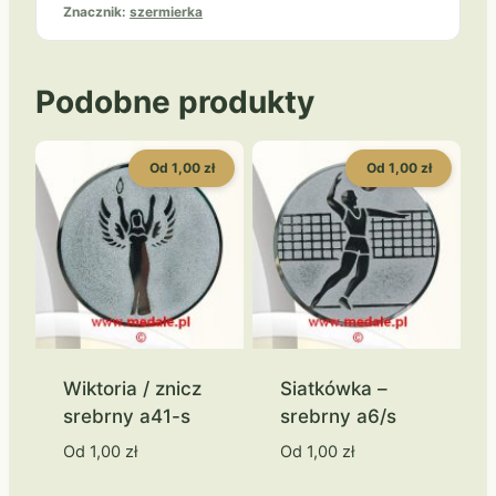
Znacznik:
szermierka
Podobne produkty
Od 1,00 zł
Od 1,00 zł
Wiktoria / znicz
Siatkówka –
srebrny a41-s
srebrny a6/s
Od
1,00
zł
Od
1,00
zł