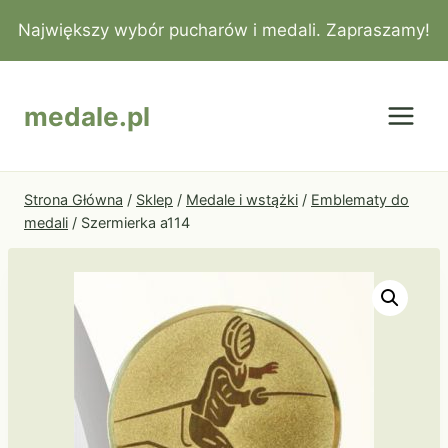
Przejdź
Największy wybór pucharów i medali. Zapraszamy!
do
treści
medale.pl
Strona Główna
/
Sklep
/
Medale i wstążki
/
Emblematy do
medali
/
Szermierka a114