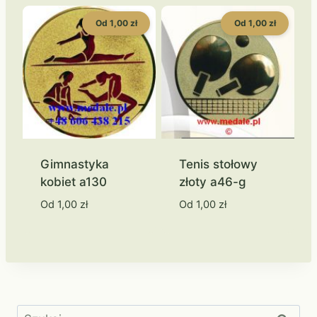
Od 1,00 zł
Od 1,00 zł
Gimnastyka
Tenis stołowy
kobiet a130
złoty a46-g
Od
1,00
zł
Od
1,00
zł
Szukaj: