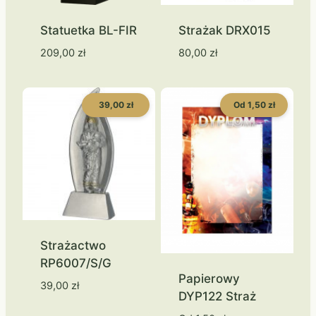
Statuetka BL-FIR
Strażak DRX015
209,00
zł
80,00
zł
39,00 zł
Od 1,50 zł
Strażactwo
RP6007/S/G
Papierowy
39,00
zł
DYP122 Straż