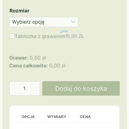
Rozmiar
15,00
ZŁ
Tabliczka z grawerem
Grawer:
0,00
zł
Cena całkowita:
0,00
zł
ilość
Dodaj do koszyka
Statuetka
WR-
FIR
OPCJA
WYMIARY
CENA