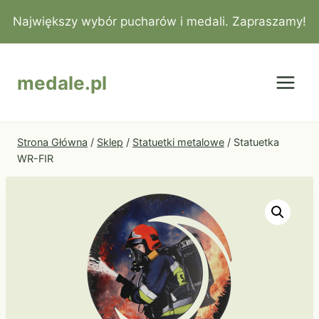
Przejdź
Największy wybór pucharów i medali. Zapraszamy!
do
treści
medale.pl
Strona Główna
/
Sklep
/
Statuetki metalowe
/
Statuetka
WR-FIR