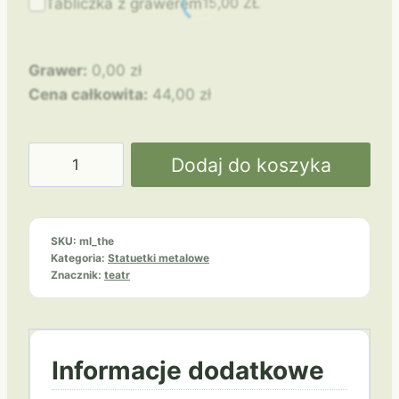
15,00
ZŁ
Tabliczka z grawerem
Grawer:
0,00
zł
Cena całkowita:
44,00
zł
ilość
Dodaj do koszyka
Statuetka
ML-
THE
SKU:
ml_the
Kategoria:
Statuetki metalowe
Znacznik:
teatr
Informacje dodatkowe