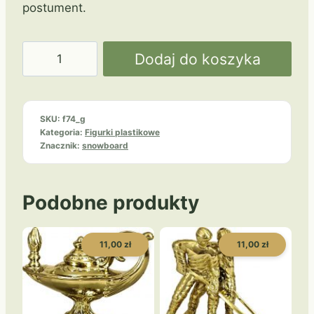
postument.
ilość
Dodaj do koszyka
Snowboard
F74/G
SKU:
f74_g
Kategoria:
Figurki plastikowe
Znacznik:
snowboard
Podobne produkty
11,00 zł
11,00 zł