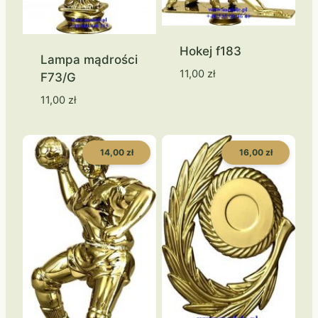
Hokej f183
Lampa mądrości
11,00
zł
F73/G
11,00
zł
14,00 zł
16,00 zł