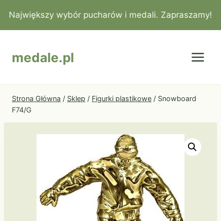
Przejdź
Największy wybór pucharów i medali. Zapraszamy!
do
treści
medale.pl
Strona Główna
/
Sklep
/
Figurki plastikowe
/
Snowboard
F74/G