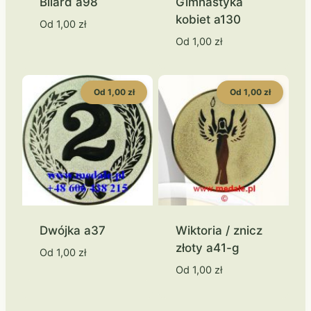
Bilard a98
Gimnastyka
kobiet a130
Od
1,00
zł
Od
1,00
zł
Od 1,00 zł
Od 1,00 zł
Dwójka a37
Wiktoria / znicz
złoty a41-g
Od
1,00
zł
Od
1,00
zł