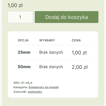
1,00
zł
ilość
Dodaj do koszyka
Siatkówka
-
brązowy
a6/b
OPCJA
WYMIARY
CENA
1,00
zł
25mm
Brak danych
2,00
zł
50mm
Brak danych
SKU:
d1-a6_b
Kategoria:
Emblematy do medali
Znacznik:
siatkówka