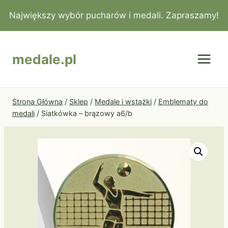
Przejdź
Największy wybór pucharów i medali. Zapraszamy!
do
treści
medale.pl
Strona Główna
/
Sklep
/
Medale i wstążki
/
Emblematy do
medali
/
Siatkówka – brązowy a6/b