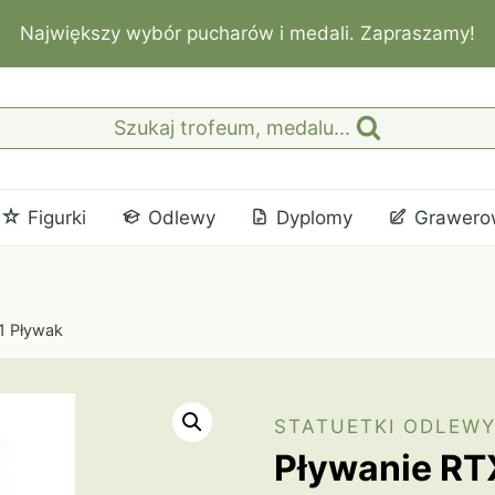
Największy wybór pucharów i medali. Zapraszamy!
Szukaj trofeum, medalu...
Figurki
Odlewy
Dyplomy
Grawero
1 Pływak
STATUETKI ODLEW
Pływanie RT