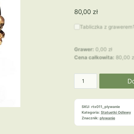
80,00
zł
Tabliczka z grawerem
Grawer:
0,00
zł
Cena całkowita:
80,00
z
ilość
D
Pływanie
RTX011
Pływak
SKU:
rtx011_plywanie
Kategoria:
Statuetki Odlewy
Znacznik:
pływanie