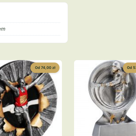
em
Od 74,00 zł
Od 5