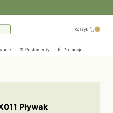
Koszyk
0
wanie
Postumenty
Promocje
Y
X011 Pływak