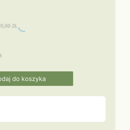
15,00
ZŁ
ł
odaj do koszyka