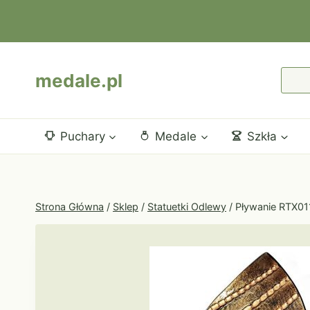
Przejdź
do
treści
medale.pl
Puchary
Medale
Szkła
Strona Główna
/
Sklep
/
Statuetki Odlewy
/
Pływanie RTX01