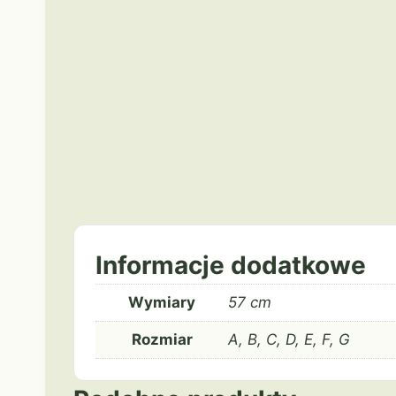
Informacje dodatkowe
Wymiary
57 cm
Rozmiar
A, B, C, D, E, F, G