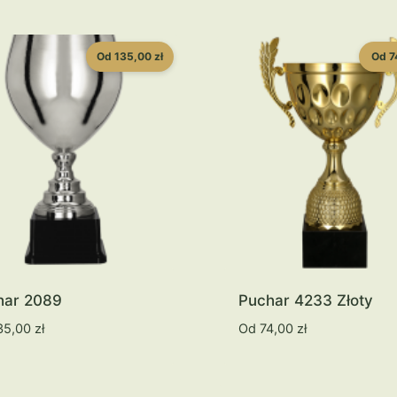
Od 135,00 zł
Od 7
har 2089
Puchar 4233 Złoty
35,00
zł
Od
74,00
zł