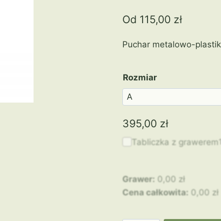
Od
115,00
zł
Puchar metalowo-plasti
Rozmiar
395,00
zł
Tabliczka z grawerem
Grawer:
0,00
zł
Cena całkowita:
0,00
zł