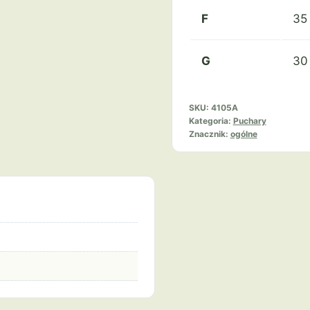
F
35
G
30
SKU:
4105A
Kategoria:
Puchary
Znacznik:
ogólne