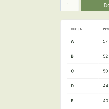
ilość
D
Puchar
4105
Srebrny
OPCJA
WY
A
57
B
52
C
50
D
44
E
40