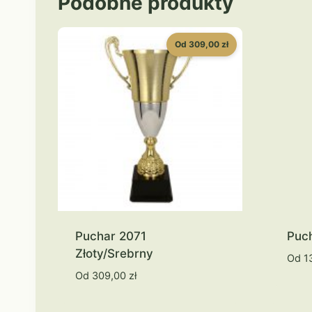
Podobne produkty
Od 309,00 zł
Puchar 2071
Puc
Złoty/Srebrny
Od
1
Od
309,00
zł