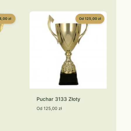
4,00 zł
Od 125,00 zł
Puchar 3133 Złoty
Od
125,00
zł