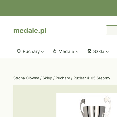
Przejdź
do
treści
medale.pl
Puchary
Medale
Szkła
Strona Główna
/
Sklep
/
Puchary
/
Puchar 4105 Srebrny