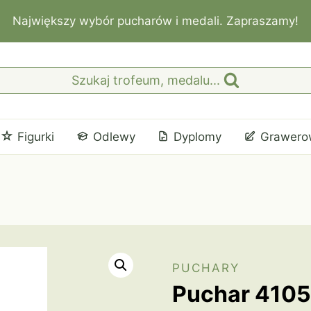
Największy wybór pucharów i medali. Zapraszamy!
Szukaj trofeum, medalu...
Figurki
Odlewy
Dyplomy
Grawero
PUCHARY
Puchar 4105