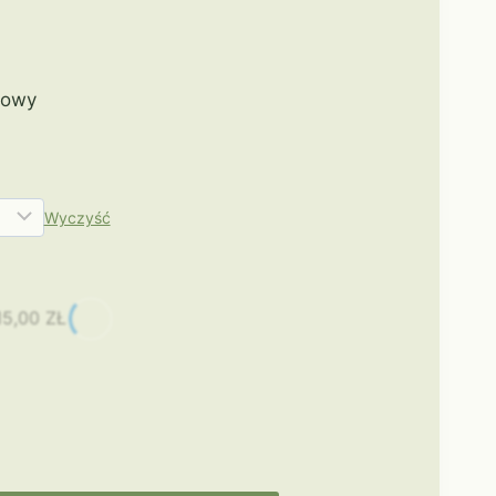
kowy
Wyczyść
15,00
ZŁ