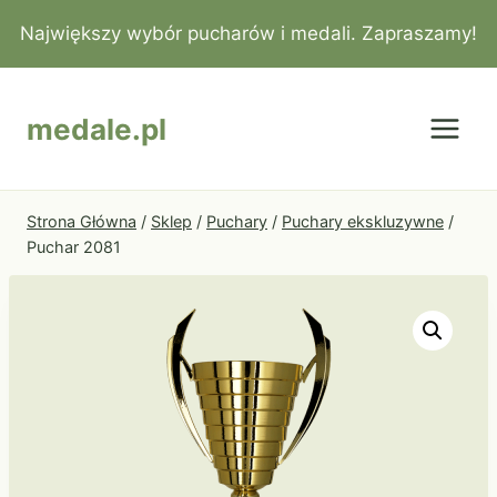
Przejdź
Największy wybór pucharów i medali. Zapraszamy!
do
treści
medale.pl
Strona Główna
/
Sklep
/
Puchary
/
Puchary ekskluzywne
/
Puchar 2081