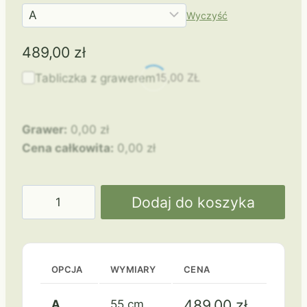
Wyczyść
489,00
zł
15,00
ZŁ
Tabliczka z grawerem
Grawer:
0,00
zł
Cena całkowita:
0,00
zł
ilość
Dodaj do koszyka
Puchar
2081
OPCJA
WYMIARY
CENA
489,00
zł
A
55 cm