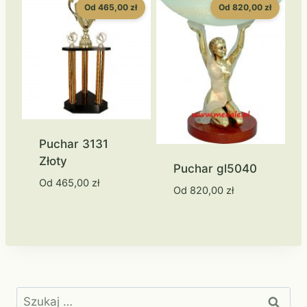
Od 465,00 zł
Od 820,00 zł
Puchar 3131
Złoty
Puchar gl5040
Od
465,00
zł
Od
820,00
zł
Szukaj: