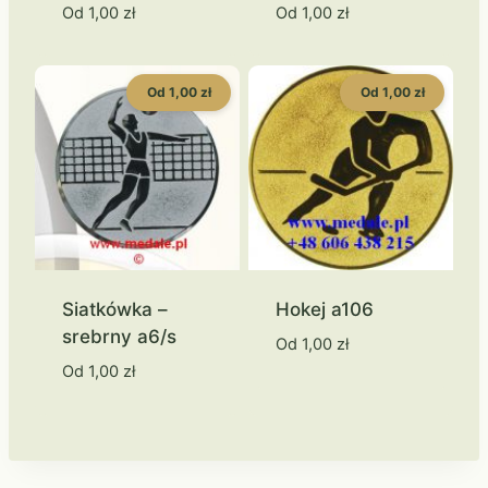
Od
1,00
zł
Od
1,00
zł
Od 1,00 zł
Od 1,00 zł
Siatkówka –
Hokej a106
srebrny a6/s
Od
1,00
zł
Od
1,00
zł