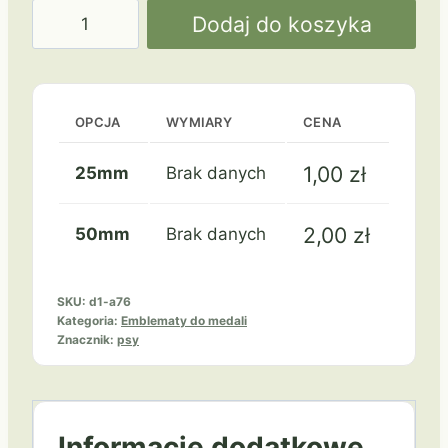
ilość
Dodaj do koszyka
Psy
a76
OPCJA
WYMIARY
CENA
1,00
zł
25mm
Brak danych
2,00
zł
50mm
Brak danych
SKU:
d1-a76
Kategoria:
Emblematy do medali
Znacznik:
psy
Informacje dodatkowe