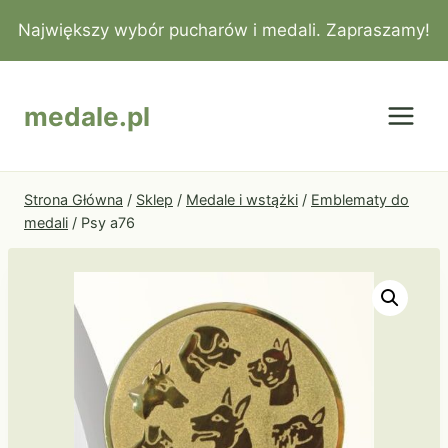
Przejdź
Największy wybór pucharów i medali. Zapraszamy!
do
treści
medale.pl
Strona Główna
/
Sklep
/
Medale i wstążki
/
Emblematy do
medali
/
Psy a76