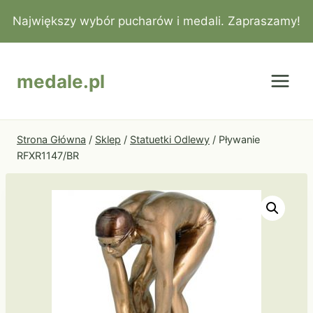
Przejdź
Największy wybór pucharów i medali. Zapraszamy!
do
treści
medale.pl
Strona Główna
/
Sklep
/
Statuetki Odlewy
/
Pływanie
RFXR1147/BR