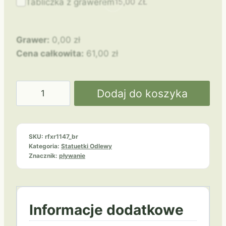
15,00
ZŁ
Tabliczka z grawerem
Grawer:
0,00
zł
Cena całkowita:
61,00
zł
ilość
Dodaj do koszyka
Pływanie
RFXR1147/BR
SKU:
rfxr1147_br
Kategoria:
Statuetki Odlewy
Znacznik:
pływanie
Informacje dodatkowe