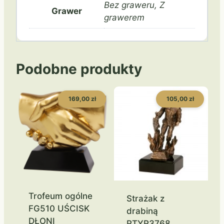
Bez graweru, Z
Grawer
grawerem
Podobne produkty
169,00 zł
105,00 zł
Trofeum ogólne
Strażak z
FG510 UŚCISK
drabiną
DŁONI
RTYR3768