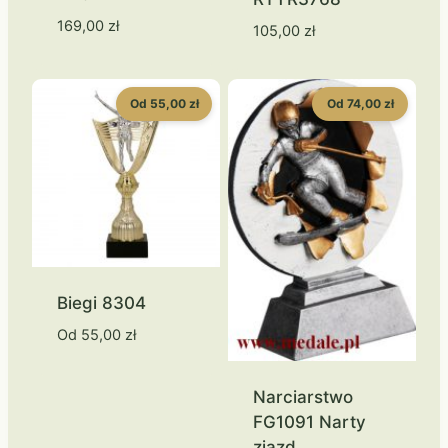
169,00
zł
105,00
zł
Od 55,00 zł
Od 74,00 zł
Biegi 8304
Od
55,00
zł
Narciarstwo
FG1091 Narty
zjazd