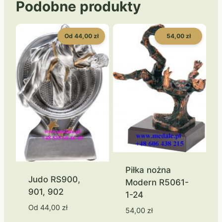
Podobne produkty
Od 44,00 zł
54,00 zł
Piłka nożna
Judo RS900,
Modern R5061-
901, 902
1-24
Od
44,00
zł
54,00
zł