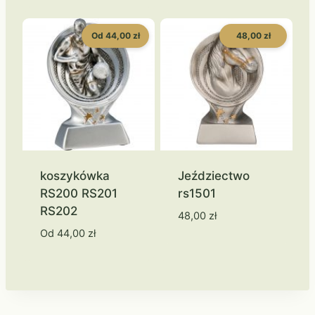
Od 44,00 zł
48,00 zł
koszykówka
Jeździectwo
RS200 RS201
rs1501
RS202
48,00
zł
Od
44,00
zł