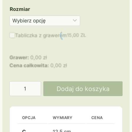
Rozmiar
15,00
ZŁ
Tabliczka z grawerem
Grawer:
0,00
zł
Cena całkowita:
0,00
zł
ilość
Dodaj do koszyka
Piłka
nożna
RP8001
OPCJA
WYMIARY
CENA
C
12,5 cm