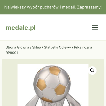
Przejdź
Największy wybór pucharów i medali. Zapraszamy!
do
treści
medale.pl
Strona Główna
/
Sklep
/
Statuetki Odlewy
/
Piłka nożna
RP8001