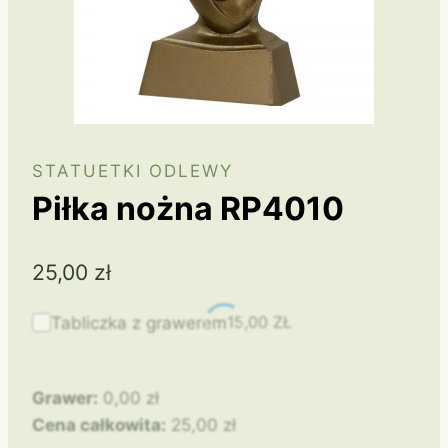
STATUETKI ODLEWY
Piłka nożna RP4010
25,00
zł
15,00
ZŁ
Tabliczka z grawerem
Grawer:
0,00
zł
Cena całkowita:
25,00
zł