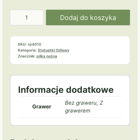
ilość
Dodaj do koszyka
Piłka
nożna
RP4010
SKU:
rp4010
Kategoria:
Statuetki Odlewy
Znacznik:
piłka nożna
Informacje dodatkowe
Bez graweru, Z
Grawer
grawerem