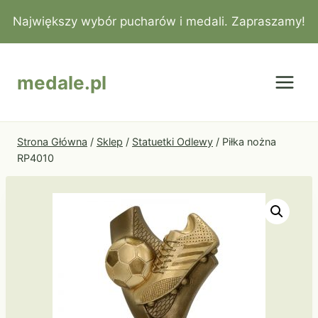
Przejdź
Największy wybór pucharów i medali. Zapraszamy!
do
treści
medale.pl
Strona Główna
/
Sklep
/
Statuetki Odlewy
/
Piłka nożna
RP4010