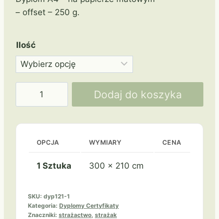
– offset – 250 g.
Ilość
ilość
Dodaj do koszyka
Papierowy
DYP221
Straż
OPCJA
WYMIARY
CENA
1 Sztuka
300 × 210 cm
SKU:
dyp121-1
Kategoria:
Dyplomy Certyfikaty
Znaczniki:
strażactwo
,
strażak