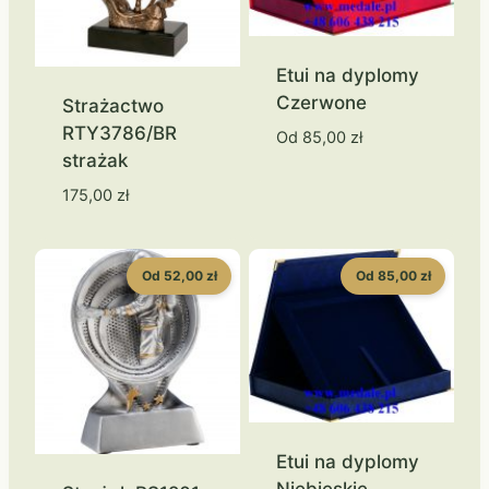
Etui na dyplomy
Czerwone
Strażactwo
RTY3786/BR
Od
85,00
zł
strażak
175,00
zł
Od 52,00 zł
Od 85,00 zł
Etui na dyplomy
Niebieskie