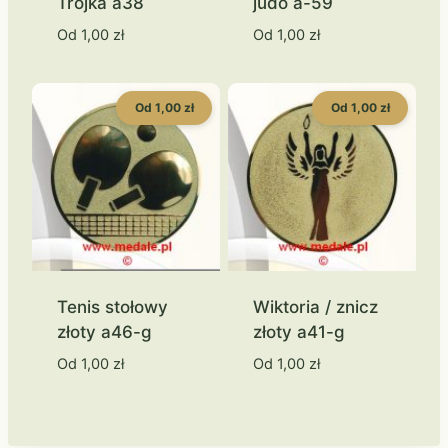
Trójka a38
judo a-59
Od
1,00
zł
Od
1,00
zł
Od 1,00 zł
Od 1,00 zł
Tenis stołowy
Wiktoria / znicz
złoty a46-g
złoty a41-g
Od
1,00
zł
Od
1,00
zł