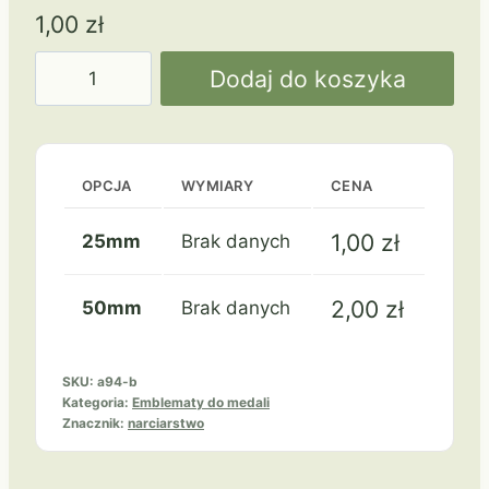
1,00
zł
ilość
Dodaj do koszyka
Narciarz
a94-
b
narty
OPCJA
WYMIARY
CENA
biegowe
1,00
zł
25mm
Brak danych
2,00
zł
50mm
Brak danych
SKU:
a94-b
Kategoria:
Emblematy do medali
Znacznik:
narciarstwo