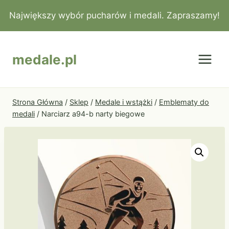
Przejdź
Największy wybór pucharów i medali. Zapraszamy!
do
treści
medale.pl
Strona Główna
/
Sklep
/
Medale i wstążki
/
Emblematy do
medali
/
Narciarz a94-b narty biegowe