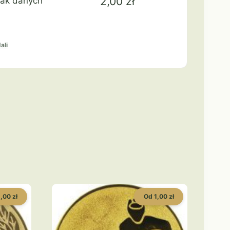
2,00
zł
rak danych
ali
,00 zł
Od 1,00 zł