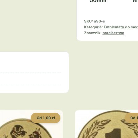
50mm
B
SKU:
a93-s
Kategoria:
Emblematy do med
Znacznik:
narciarstwo
Od 1,00 zł
Od 1