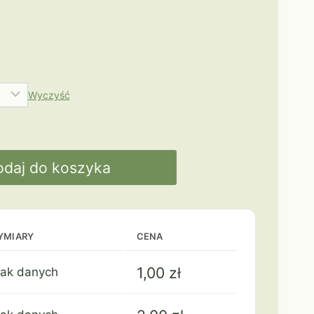
Wyczyść
odaj do koszyka
YMIARY
CENA
1,00
zł
rak danych