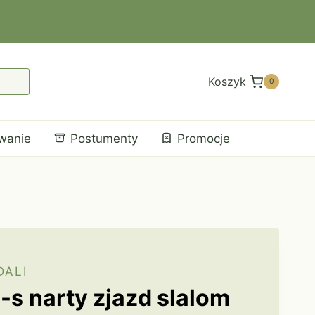
Koszyk
0
wanie
Postumenty
Promocje
DALI
-s narty zjazd slalom