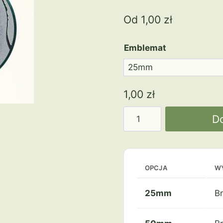
Od
1,00
zł
Emblemat
1,00
zł
ilość
D
Narciarz
a93-
s
narty
OPCJA
W
zjazd
slalom
25mm
B