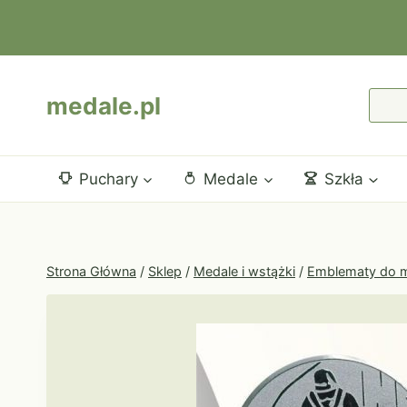
Przejdź
do
treści
medale.pl
Puchary
Medale
Szkła
Strona Główna
/
Sklep
/
Medale i wstążki
/
Emblematy do m