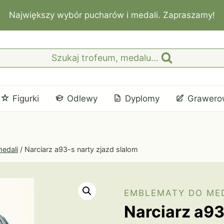
Największy wybór pucharów i medali. Zapraszamy!
Szukaj trofeum, medalu...
Figurki
Odlewy
Dyplomy
Grawero
edali
/
Narciarz a93-s narty zjazd slalom
EMBLEMATY DO ME
Narciarz a93