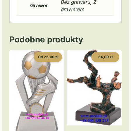
Bez graweru, Z
Grawer
grawerem
Podobne produkty
Od 25,00 zł
54,00 zł