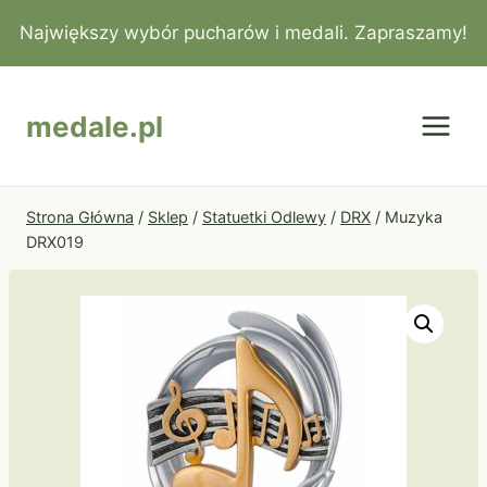
Przejdź
Największy wybór pucharów i medali. Zapraszamy!
do
treści
medale.pl
Strona Główna
/
Sklep
/
Statuetki Odlewy
/
DRX
/
Muzyka
DRX019