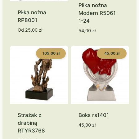
Piłka nożna
Piłka nożna
Modern R5061-
RP8001
1-24
Od
25,00
zł
54,00
zł
105,00 zł
45,00 zł
Strażak z
Boks rs1401
drabiną
45,00
zł
RTYR3768