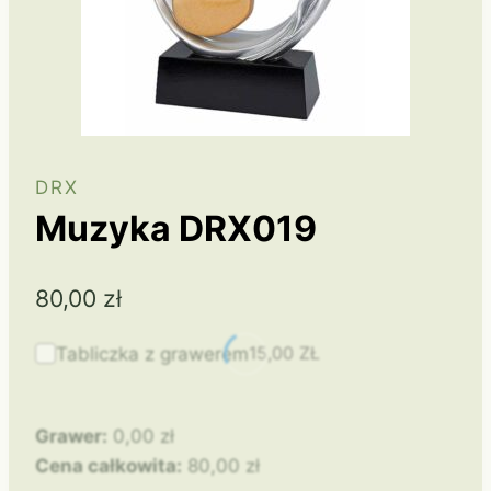
DRX
Muzyka DRX019
80,00
zł
15,00
ZŁ
Tabliczka z grawerem
Grawer:
0,00
zł
Cena całkowita:
80,00
zł