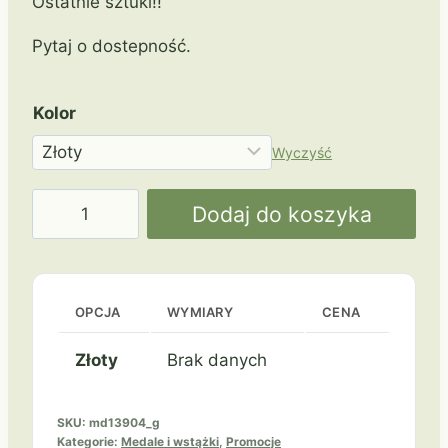
Ostatnie sztuki!!
Pytaj o dostepność.
Kolor
Wyczyść
ilość
Dodaj do koszyka
Lekkoatletyka
MD13904
Zł-
Sr-
OPCJA
WYMIARY
CENA
Br
Złoty
Brak danych
SKU:
md13904_g
Kategorie:
Medale i wstążki
,
Promocje