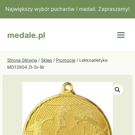
Przejdź
Największy wybór pucharów i medali. Zapraszamy!
do
treści
medale.pl
Strona Główna
/
Sklep
/
Promocje
/
Lekkoatletyka
MD13904 Zł-Sr-Br