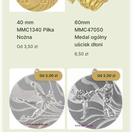
40 mm
60mm
MMC1340 Piłka
MMC47050
Nożna
Medal ogólny
uścisk dłoni
Od
3,50
zł
6,50
zł
Od 3,00 zł
Od 3,00 zł