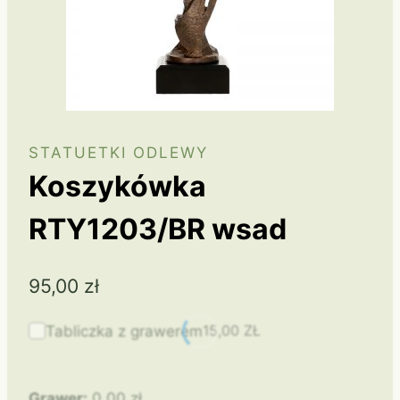
STATUETKI ODLEWY
Koszykówka
RTY1203/BR wsad
95,00
zł
15,00
ZŁ
Tabliczka z grawerem
Grawer:
0,00
zł