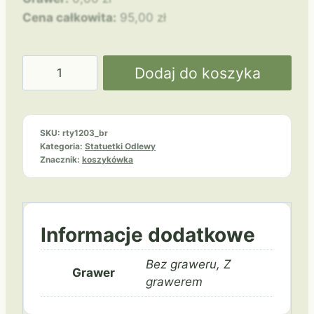
Cena całkowita:
95,00
zł
ilość
Dodaj do koszyka
Koszykówka
RTY1203/BR
wsad
SKU:
rty1203_br
Kategoria:
Statuetki Odlewy
Znacznik:
koszykówka
Informacje dodatkowe
Bez graweru, Z
Grawer
grawerem