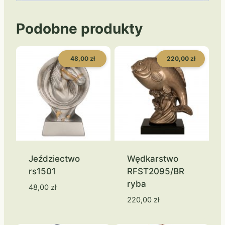
Podobne produkty
48,00 zł
220,00 zł
Jeździectwo
Wędkarstwo
rs1501
RFST2095/BR
ryba
48,00
zł
220,00
zł