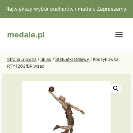
Przejdź
Największy wybór pucharów i medali. Zapraszamy!
do
treści
medale.pl
Strona Główna
/
Sklep
/
Statuetki Odlewy
/
Koszykówka
RTY1203/BR wsad