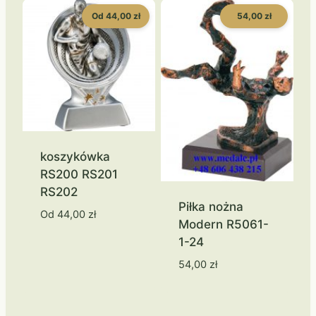
Od 44,00 zł
54,00 zł
koszykówka
RS200 RS201
RS202
Piłka nożna
Od
44,00
zł
Modern R5061-
1-24
54,00
zł