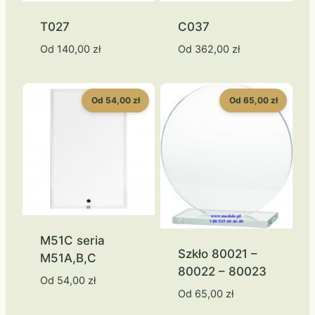
T027
C037
Od
140,00
zł
Od
362,00
zł
Od 54,00 zł
Od 65,00 zł
M51C seria
Szkło 80021 –
M51A,B,C
80022 – 80023
Od
54,00
zł
Od
65,00
zł