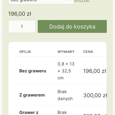
196,00
zł
ilość
Dodaj do koszyka
GS811-
32
OPCJA
WYMIARY
CENA
0,8 × 13
196,00
zł
Bez graweru
× 32,5
cm
Brak
300,00
zł
Z grawerem
danych
Grawer z
Brak