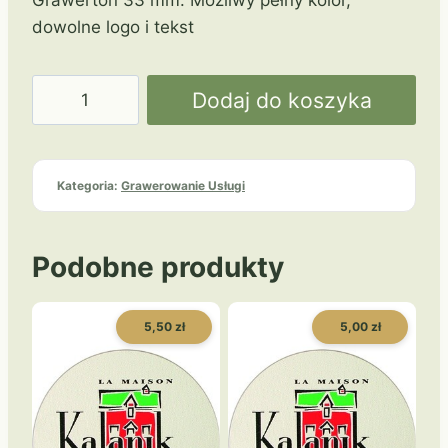
dowolne logo i tekst
ilość
Dodaj do koszyka
Grawer
33mm
na
Kategoria:
Grawerowanie Usługi
medal
Podobne produkty
5,50 zł
5,00 zł