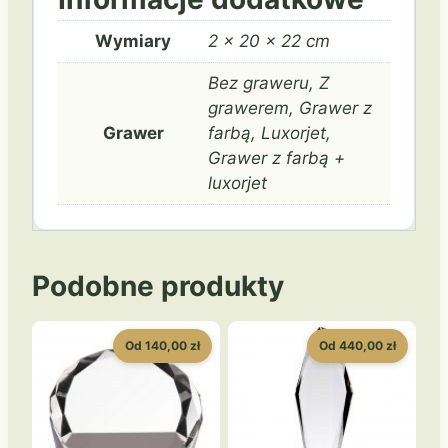
Wymiary
2 × 20 × 22 cm
Bez graweru, Z
grawerem, Grawer z
Grawer
farbą, Luxorjet,
Grawer z farbą +
luxorjet
Podobne produkty
Od 140,00 zł
Od 440,00 zł