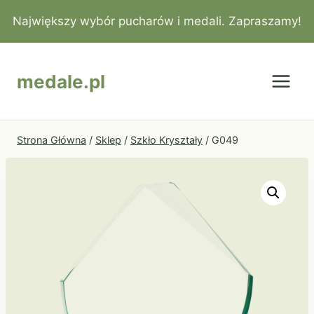
Przejdź
Największy wybór pucharów i medali. Zapraszamy!
do
treści
medale.pl
Strona Główna
/
Sklep
/
Szkło Kryształy
/
G049