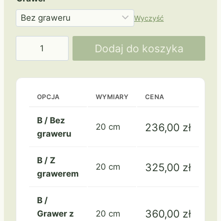
Wyczyść
ilość
Dodaj do koszyka
G022
OPCJA
WYMIARY
CENA
B / Bez
236,00
zł
20 cm
graweru
B / Z
325,00
zł
20 cm
grawerem
B /
360,00
zł
Grawer z
20 cm