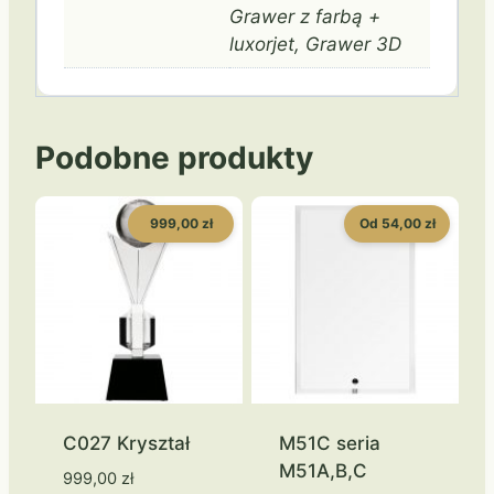
Grawer z farbą +
luxorjet, Grawer 3D
Podobne produkty
999,00 zł
Od 54,00 zł
C027 Kryształ
M51C seria
M51A,B,C
999,00
zł