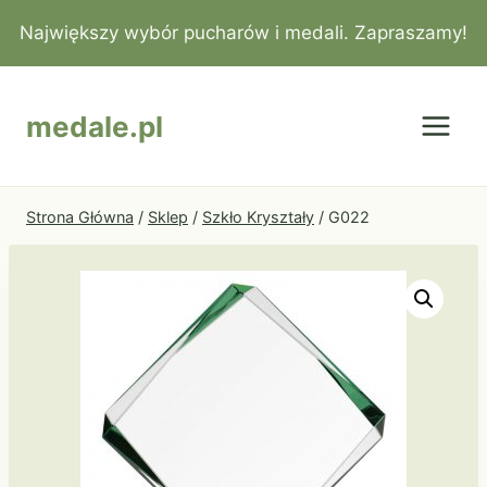
Przejdź
Największy wybór pucharów i medali. Zapraszamy!
do
treści
medale.pl
Strona Główna
/
Sklep
/
Szkło Kryształy
/
G022