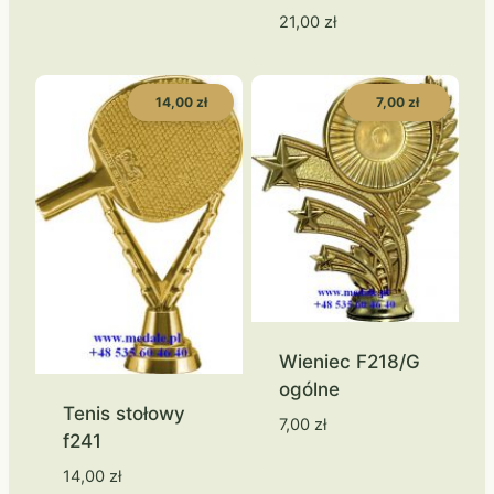
21,00
zł
14,00 zł
7,00 zł
Wieniec F218/G
ogólne
Tenis stołowy
7,00
zł
f241
14,00
zł