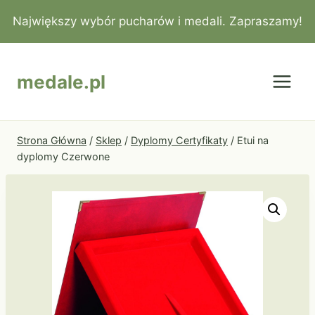
Przejdź
Największy wybór pucharów i medali. Zapraszamy!
do
treści
medale.pl
Strona Główna
/
Sklep
/
Dyplomy Certyfikaty
/
Etui na
dyplomy Czerwone