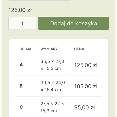
125,00
zł
ilość
Dodaj do koszyka
Etui
na
dyplomy
Czerwone
OPCJA
WYMIARY
CENA
35,5 × 27,0
125,00
zł
A
× 15,5 cm
30,5 × 24,0
105,00
zł
B
× 15,4 cm
27,5 × 22 ×
95,00
zł
C
15,3 cm