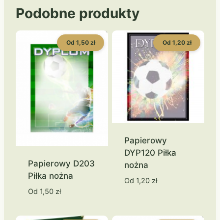
Podobne produkty
Od 1,50 zł
Od 1,20 zł
Papierowy
DYP120 Piłka
Papierowy D203
nożna
Piłka nożna
Od
1,20
zł
Od
1,50
zł