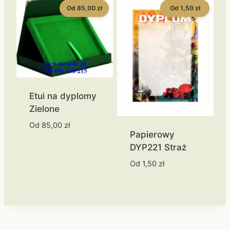
Od 85,00 zł
Od 1,50 zł
Etui na dyplomy
Zielone
Od
85,00
zł
Papierowy
DYP221 Straż
Od
1,50
zł