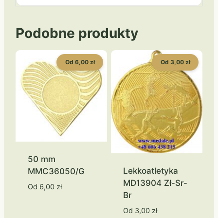
Podobne produkty
Od 6,00 zł
Od 3,00 zł
50 mm
Lekkoatletyka
MMC36050/G
MD13904 Zł-Sr-
Od
6,00
zł
Br
Od
3,00
zł