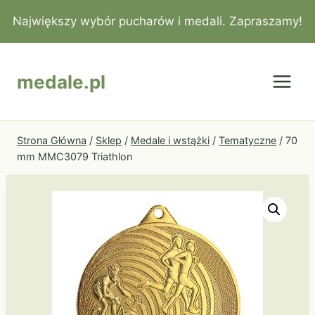
Przejdź
Największy wybór pucharów i medali. Zapraszamy!
do
treści
medale.pl
Strona Główna
/
Sklep
/
Medale i wstążki
/
Tematyczne
/
70
mm MMC3079 Triathlon