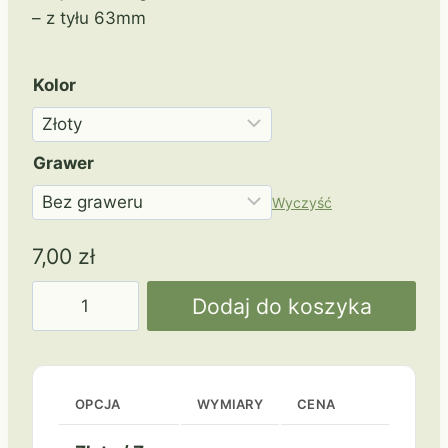
– z tyłu 63mm
Kolor
Grawer
Wyczyść
7,00
zł
ilość
Dodaj do koszyka
70
mm
MMC3079
Triathlon
OPCJA
WYMIARY
CENA