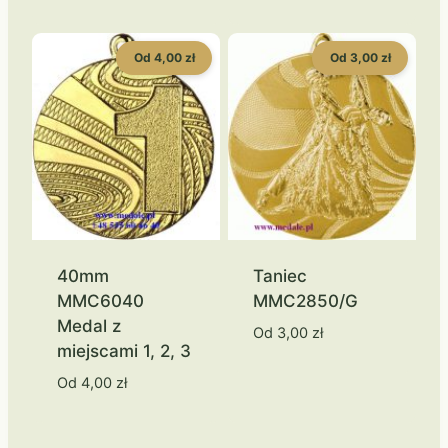
Od 4,00 zł
Od 3,00 zł
40mm
Taniec
MMC6040
MMC2850/G
Medal z
Od
3,00
zł
miejscami 1, 2, 3
Od
4,00
zł