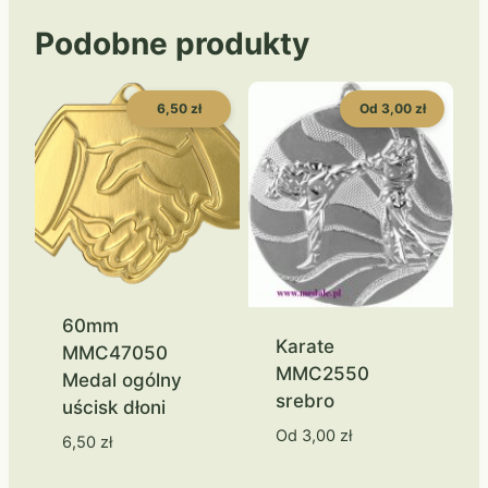
Podobne produkty
6,50 zł
Od 3,00 zł
60mm
Karate
MMC47050
MMC2550
Medal ogólny
srebro
uścisk dłoni
Od
3,00
zł
6,50
zł