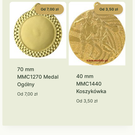
Od 7,00 zł
Od 3,50 zł
70 mm
40 mm
MMC1270 Medal
MMC1440
Ogólny
Koszykówka
Od
7,00
zł
Od
3,50
zł