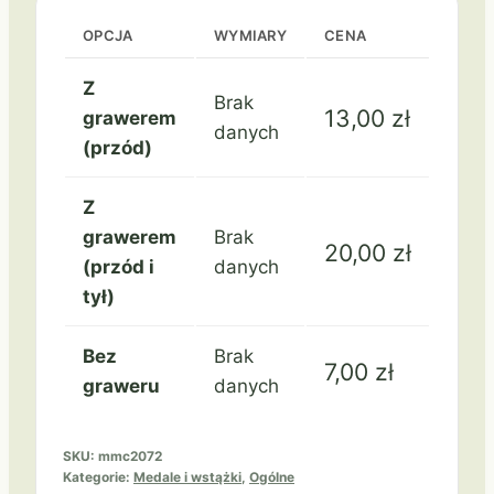
MMC2072
Medal
OPCJA
WYMIARY
CENA
Ogólny
Z
Zł-
Brak
13,00
zł
grawerem
Sr-
danych
(przód)
Brąz
Z
grawerem
Brak
20,00
zł
(przód i
danych
tył)
Bez
Brak
7,00
zł
graweru
danych
SKU:
mmc2072
Kategorie:
Medale i wstążki
,
Ogólne