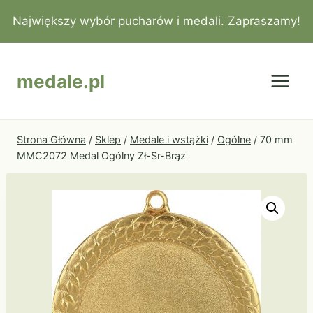
Przejdź
Największy wybór pucharów i medali. Zapraszamy!
do
treści
medale.pl
Strona Główna
/
Sklep
/
Medale i wstążki
/
Ogólne
/
70 mm
MMC2072 Medal Ogólny Zł-Sr-Brąz