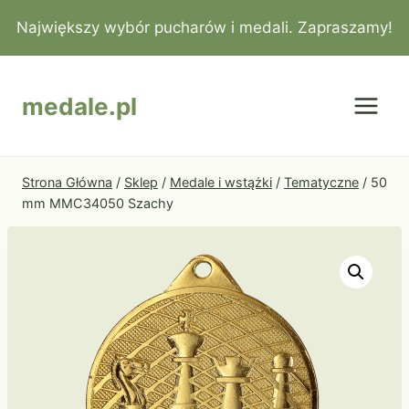
Przejdź
Największy wybór pucharów i medali. Zapraszamy!
do
treści
medale.pl
Strona Główna
/
Sklep
/
Medale i wstążki
/
Tematyczne
/
50
mm MMC34050 Szachy