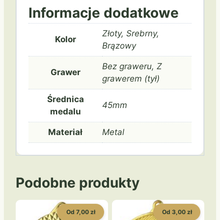
Informacje dodatkowe
Złoty, Srebrny,
Kolor
Brązowy
Bez graweru, Z
Grawer
grawerem (tył)
Średnica
45mm
medalu
Materiał
Metal
Podobne produkty
Od 7,00 zł
Od 3,00 zł