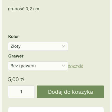
grubość 0,2 cm
Kolor
Grawer
Wyczyść
5,00
zł
ilość
Dodaj do koszyka
50
mm
MMC34050