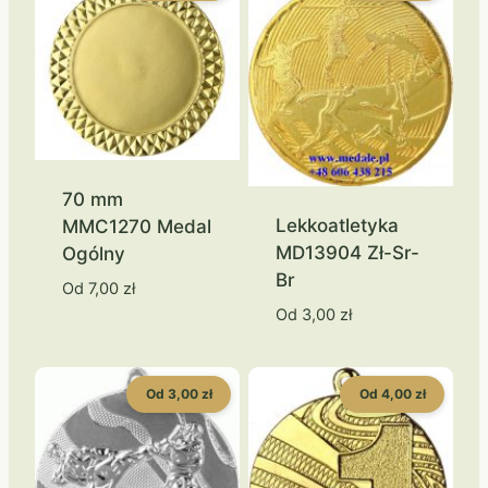
70 mm
Lekkoatletyka
MMC1270 Medal
MD13904 Zł-Sr-
Ogólny
Br
Od
7,00
zł
Od
3,00
zł
Od 3,00 zł
Od 4,00 zł