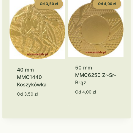
Od 3,50 zł
Od 4,00 zł
50 mm
40 mm
MMC6250 Zł-Sr-
MMC1440
Brąz
Koszykówka
Od
4,00
zł
Od
3,50
zł