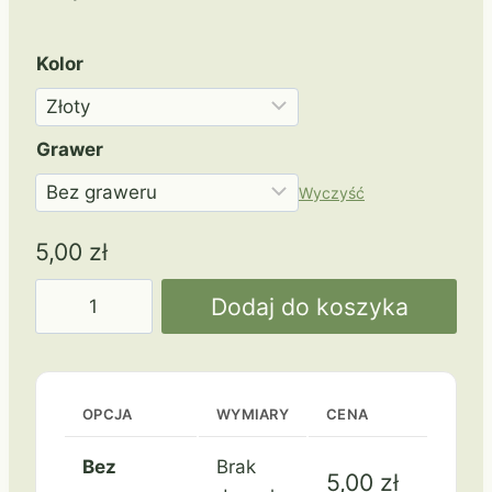
Kolor
Grawer
Wyczyść
5,00
zł
ilość
Dodaj do koszyka
50
mm
MMC2350
Biegi
OPCJA
WYMIARY
CENA
Bez
Brak
5,00
zł