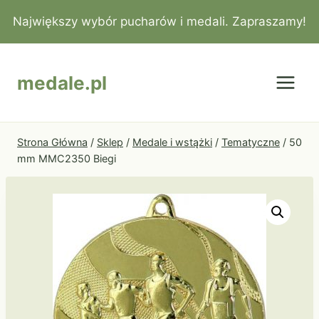
Przejdź
Największy wybór pucharów i medali. Zapraszamy!
do
treści
medale.pl
Strona Główna
/
Sklep
/
Medale i wstążki
/
Tematyczne
/
50
mm MMC2350 Biegi