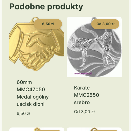
Podobne produkty
6,50 zł
Od 3,00 zł
60mm
Karate
MMC47050
MMC2550
Medal ogólny
srebro
uścisk dłoni
Od
3,00
zł
6,50
zł