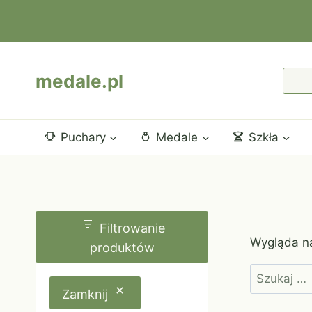
Przejdź
do
treści
medale.pl
Puchary
Medale
Szkła
Filtrowanie
Wygląda na
produktów
Szukaj:
Zamknij