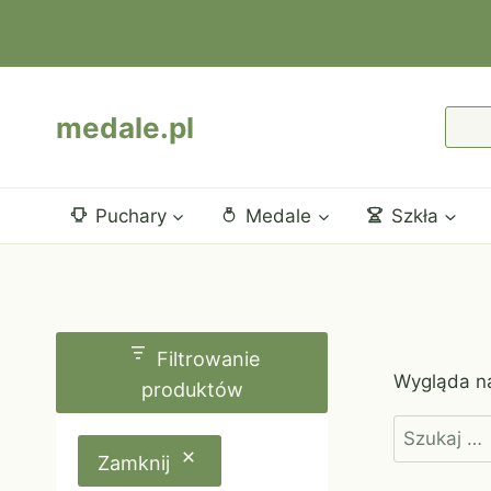
Przejdź
do
treści
medale.pl
Puchary
Medale
Szkła
Filtrowanie
Wygląda na
produktów
Szukaj:
Zamknij