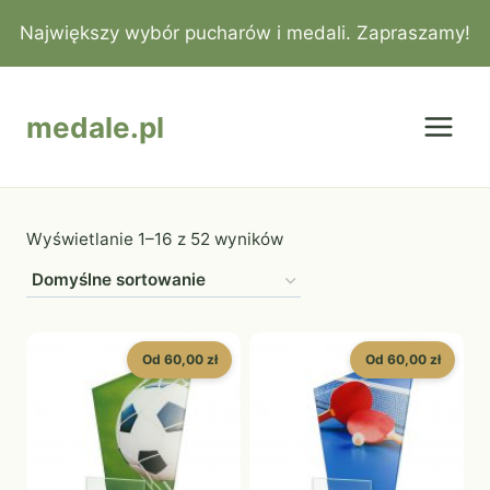
Przejdź
Największy wybór pucharów i medali. Zapraszamy!
do
treści
medale.pl
Wyświetlanie 1–16 z 52 wyników
Od 60,00 zł
Od 60,00 zł