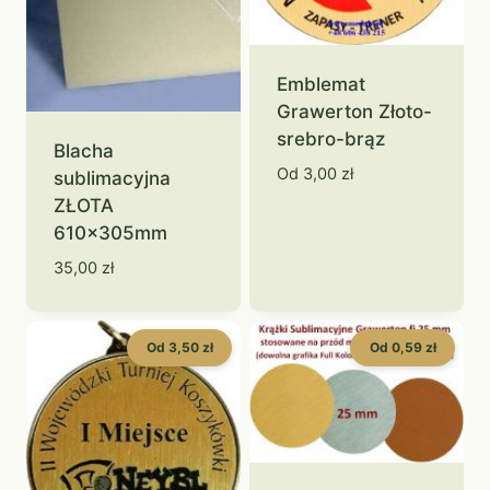
Emblemat
Grawerton Złoto-
srebro-brąz
Blacha
Od
3,00
zł
sublimacyjna
ZŁOTA
610x305mm
35,00
zł
Od 3,50 zł
Od 0,59 zł