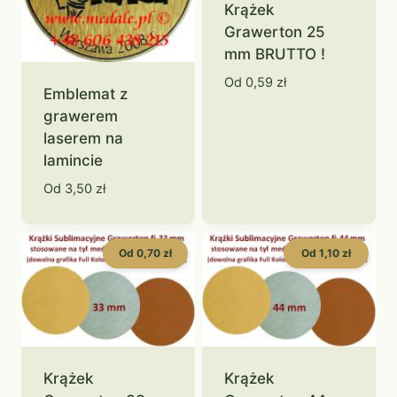
Krążek
Grawerton 25
mm BRUTTO !
Od
0,59
zł
Emblemat z
grawerem
laserem na
lamincie
Od
3,50
zł
Od 0,70 zł
Od 1,10 zł
Krążek
Krążek